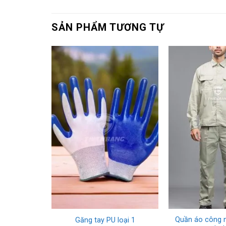
SẢN PHẨM TƯƠNG TỰ
+
+
Quần áo công n
 xanh rêu
Găng tay PU loại 1