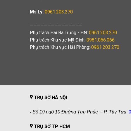
Ms Ly:
0961.203.270
——————————————–
Phụ trách Hai Bà Trưng - HN:
0961.203.270
Phụ trách Khu vực Mỹ Đình:
0981.056.066
Phụ trách Khu vực Hải Phòng:
0961.203.270
TRỤ SỞ HÀ NỘI
0
-
Số 19 ngõ 10 Đường Tựu Phúc – P. Tây Tựu
TRỤ SỞ TP HCM