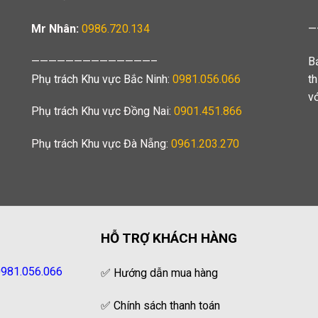
Mr Nhân:
0986.720.134
—
——————————————–
B
Phụ trách Khu vực Bắc Ninh:
0981.056.066
t
v
Phụ trách Khu vực Đồng Nai:
0901.451.866
Phụ trách Khu vực Đà Nẵng:
0961.203.270
HỖ TRỢ KHÁCH HÀNG
981.056.066
✅
Hướng dẫn mua hàng
✅
Chính sách thanh toán