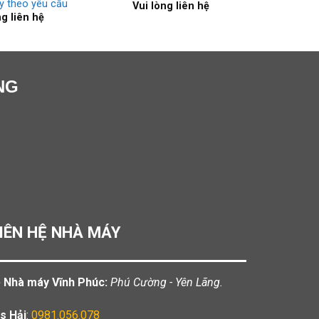
y theo yêu cầu
Vui lòng liên hệ
ng liên hệ
NG
IÊN HỆ NHÀ MÁY
️ Nhà máy Vĩnh Phúc:
Phú Cường - Yên Lãng.
s Hải
:
0981.056.078