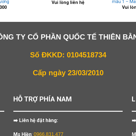
ương
mẫu 1 – Ma
Vui lòng liên hệ
000
Vui lò
ÔNG TY CỔ PHẦN QUỐC TẾ THIÊN BẰ
Số ĐKKD: 0104518734
Cấp ngày 23/03/2010
HỖ TRỢ PHÍA NAM
L
➡️ Liên hệ đặt hàng:
➡
Ms Hiền
:
M
0966.831.477