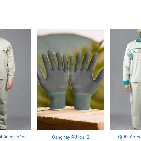
+
+
hân ghi xám,
Quần áo c
Găng tay PU loại 2