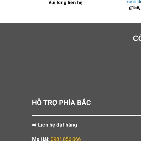
xanh d
ên hệ
Vui lòng liên hệ
₫
158,
C
HỖ TRỢ PHÍA BẮC
➡️ Liên hệ đặt hàng
Ms Hải:
0981.056.066