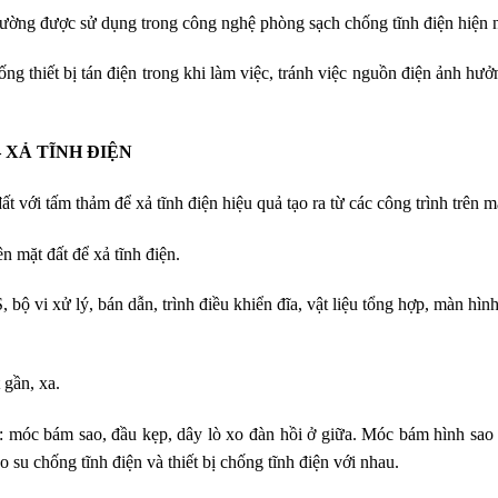
 thường được sử dụng trong công nghệ phòng sạch chống tĩnh điện hiện 
 thiết bị tán điện trong khi làm việc, tránh việc nguồn điện ảnh hưởng
 XẢ TĨNH ĐIỆN
t với tấm thảm để xả tĩnh điện hiệu quả tạo ra từ các công trình trên m
n mặt đất để xả tĩnh điện.
bộ vi xử lý, bán dẫn, trình điều khiển đĩa, vật liệu tổng hợp, màn h
 gần, xa.
 móc bám sao, đầu kẹp, dây lò xo đàn hồi ở giữa. Móc bám hình sao 
 su chống tĩnh điện và thiết bị chống tĩnh điện với nhau.