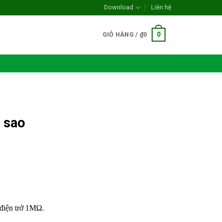
Download
Liên hệ
0
GIỎ HÀNG /
₫
0
h sao
điện trở 1MΩ.