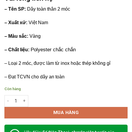
– Tên SP:
Dây toàn thân 2 móc
– Xuất xứ:
Việt Nam
– Màu sắc:
Vàng
Polyester chắc chắn
– Chất liệu:
– Loại 2 móc, được làm từ inox hoặc thép không gỉ
– Đạt TCVN cho dây an toàn
Còn hàng
Dây toàn thân 2 móc số lượng
MUA HÀNG