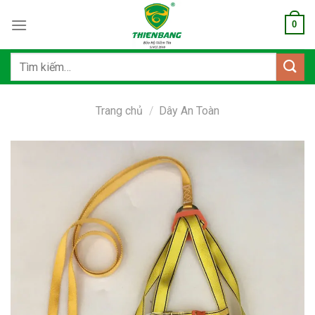
Bỏ
0
qua
nội
dung
Tìm
kiếm:
Trang chủ
/
Dây An Toàn