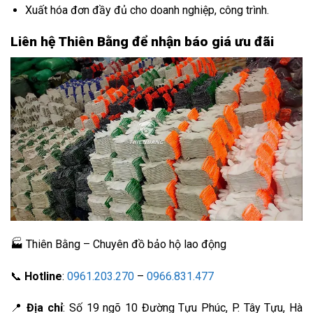
Xuất hóa đơn đầy đủ cho doanh nghiệp, công trình.
Liên hệ Thiên Bằng để nhận báo giá ưu đãi
🏭 Thiên Bằng – Chuyên đồ bảo hộ lao động
📞
Hotline
:
0961.203.270
–
0966.831.477
📍
Địa chỉ
: Số 19 ngõ 10 Đường Tựu Phúc, P. Tây Tựu, Hà