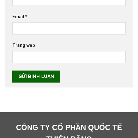
Email
*
Trang web
CÔNG TY CỔ PHẦN QUỐC TẾ