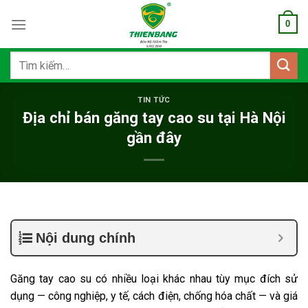
Bỏ
0
qua
nội
dung
Tìm
kiếm:
TIN TỨC
Địa chỉ bán găng tay cao su tại Hà Nội
gần đây
Nội dung chính
Găng tay cao su có nhiều loại khác nhau tùy mục đích sử
dụng — công nghiệp, y tế, cách điện, chống hóa chất — và giá