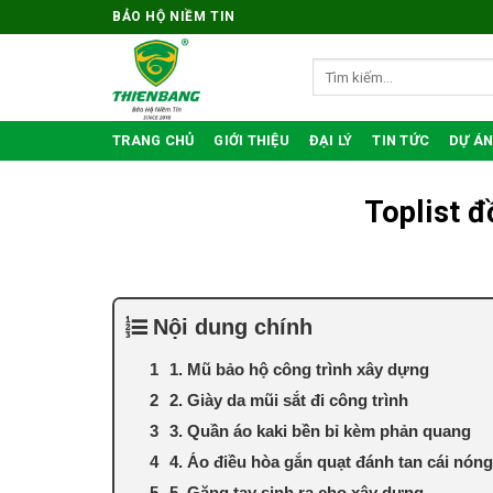
Bỏ
BẢO HỘ NIỀM TIN
qua
nội
Tìm
kiếm:
dung
TRANG CHỦ
GIỚI THIỆU
ĐẠI LÝ
TIN TỨC
DỰ ÁN
Toplist đ
Nội dung chính
1. Mũ bảo hộ công trình xây dựng
2. Giày da mũi sắt đi công trình
3. Quần áo kaki bền bỉ kèm phản quang
4. Áo điều hòa gắn quạt đánh tan cái nón
5. Găng tay sinh ra cho xây dựng