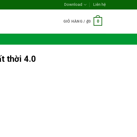
Download
Liên hệ
0
GIỎ HÀNG /
₫
0
t thời 4.0