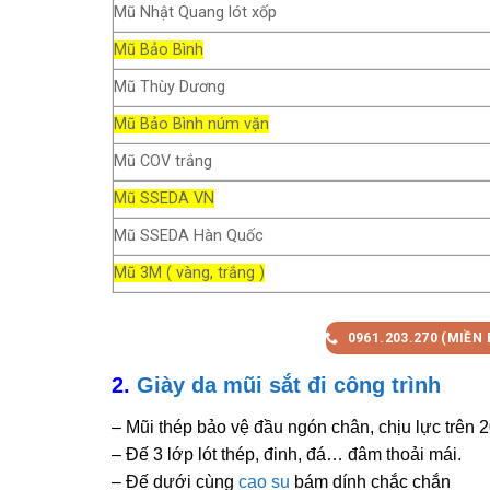
Mũ Nhật Quang lót xốp
Mũ Bảo Bình
Mũ Thùy Dương
Mũ Bảo Bình núm vặn
Mũ COV trắng
Mũ SSEDA VN
Mũ SSEDA Hàn Quốc
Mũ 3M ( vàng, trắng )
0961.203.270 (MIỀN 
2.
Giày da mũi sắt đi công trình
– Mũi thép bảo vệ đầu ngón chân, chịu lực trên 
– Đế 3 lớp lót thép, đinh, đá… đâm thoải mái.
– Đế dưới cùng
cao su
bám dính chắc chắn