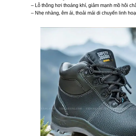
– Lỗ thông hơi thoáng khí, giảm mạnh mồ hôi ch
– Nhẹ nhàng, êm ái, thoải mái di chuyển linh hoạt​