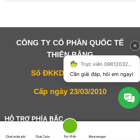
CÔNG TY CỔ PHẦN QUỐC TẾ
THIÊN BẰNG
Trực viên 0961203270
Số ĐKKD: 0104518734
Cần giải đáp, hỏi em ngay!
Cấp ngày 23/03/2010
HỖ TRỢ PHÍA BẮC
Gọi điện
Gọi điện
Chat miễn phí
Chat miễn phí
Chat Zalo
Chat Zalo
Messenger
Messenger