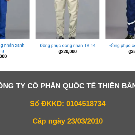
+
+
g nhân xanh
Đồng phục công nhân TB 14
Đồng phục c
ng
₫
220,000
₫
3
000
ÔNG TY CỔ PHẦN QUỐC TẾ THIÊN BẰ
Số ĐKKD: 0104518734
Cấp ngày 23/03/2010