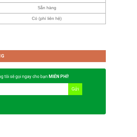
Sẵn hàng
Có (phí liên hệ)
NG
g tôi sẽ gọi ngay cho bạn
MIỄN PHÍ!