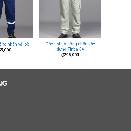
+
Đồng phục công nhân xây
ông nhân vải bò
dựng Tinba 04
55,000
₫
295,000
NG