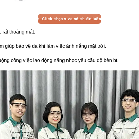
Click chọn size số chuẩn luôn
rất thoáng mát.
ím giúp bảo vệ da khi làm việc ánh nắng mặt trời.
ộng công việc lao động năng nhọc yêu cầu độ bền bỉ.