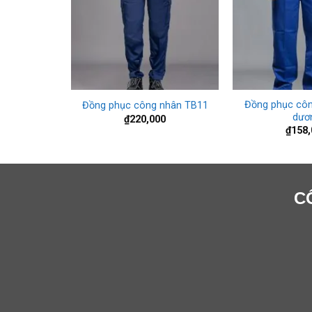
+
+
 nhân xây
Đồng phục côn
Đồng phục công nhân TB11
a 03
dươ
₫
220,000
0
₫
158,
C