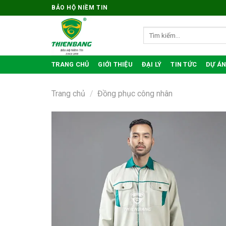
Bỏ
BẢO HỘ NIỀM TIN
qua
nội
Tìm
kiếm:
dung
TRANG CHỦ
GIỚI THIỆU
ĐẠI LÝ
TIN TỨC
DỰ ÁN
Trang chủ
/
Đồng phục công nhân