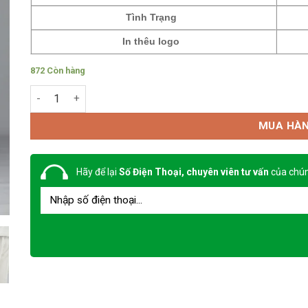
Tình Trạng
In thêu logo
872 Còn hàng
Đồng phục công nhân xây dựng Tinba 10 số lượng
MUA HÀ
Hãy để lại
Số Điện Thoại, chuyên viên tư vấn
của chún