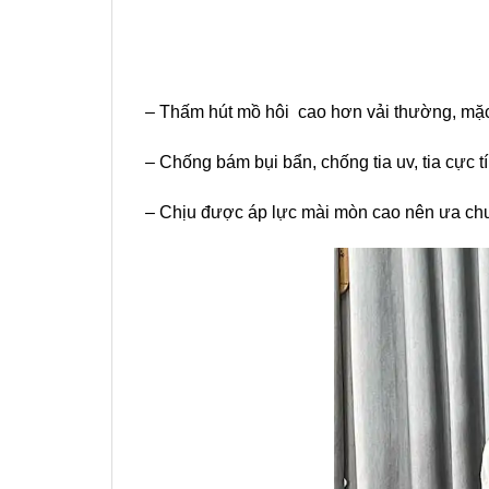
–
Thấm hút mồ hôi cao hơn vải thường, mặc 
–
Chống bám bụi bẩn, chống tia uv, tia cực t
– C
hịu được áp lực mài mòn cao nên ưa chu