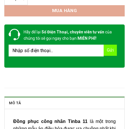
MUA HÀNG
Hãy để lại
Số Điện Thoại, chuyên viên tư vấn
của
chúng tôi sẽ gọi ngay cho bạn
MIỄN PHÍ!
MÔ TẢ
Đồng phục công nhân Tinba 11
là một trong
những mẫu áo điều hòa được ưa chuộng nhất khi