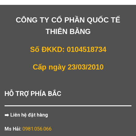
CÔNG TY CỔ PHẦN QUỐC TẾ
THIÊN BẰNG
Số ĐKKD: 0104518734
Cấp ngày 23/03/2010
HỖ TRỢ PHÍA BẮC
➡️ Liên hệ đặt hàng
Ms Hải:
0981.056.066