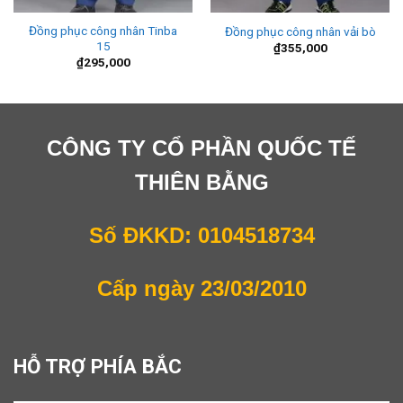
Đồng phục công nhân Tinba
Đồng phục công nhân vải bò
15
₫
355,000
₫
295,000
CÔNG TY CỔ PHẦN QUỐC TẾ
THIÊN BẰNG
Số ĐKKD: 0104518734
Cấp ngày 23/03/2010
HỖ TRỢ PHÍA BẮC