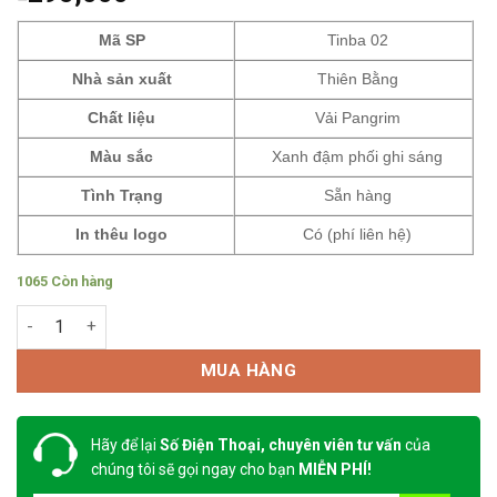
Mã SP
Tinba 02
Nhà sản xuất
Thiên Bằng
Chất liệu
Vải Pangrim
Màu sắc
Xanh đậm phối ghi sáng
Tình Trạng
Sẵn hàng
In thêu logo
Có (phí liên hệ)
1065 Còn hàng
Đồng phục công nhân xây dựng Tinba 02 số lượng
MUA HÀNG
Hãy để lại
Số Điện Thoại, chuyên viên tư vấn
của
chúng tôi sẽ gọi ngay cho bạn
MIỄN PHÍ!