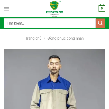
Bỏ
0
qua
nội
dung
Tìm
kiếm:
Trang chủ
/
Đồng phục công nhân