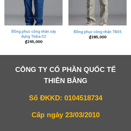
Đồng phục công nhân xây
Đồng phục công nhân TB05
dựng Tinba 02
₫
285,000
₫
295,000
CÔNG TY CỔ PHẦN QUỐC TẾ
THIÊN BẰNG
Số ĐKKD: 0104518734
Cấp ngày 23/03/2010