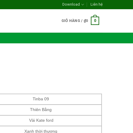
Download
Liên hệ
0
GIỎ HÀNG /
₫
0
Tinba 09
Thiên Bằng
Vải Kate ford
Xanh thời thượng