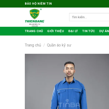
Bỏ
BẢO HỘ NIỀM TIN
qua
nội
Tìm
kiếm:
dung
TRANG CHỦ
GIỚI THIỆU
ĐẠI LÝ
TIN TỨC
DỰ ÁN
Trang chủ
/
Quần áo kỹ sư