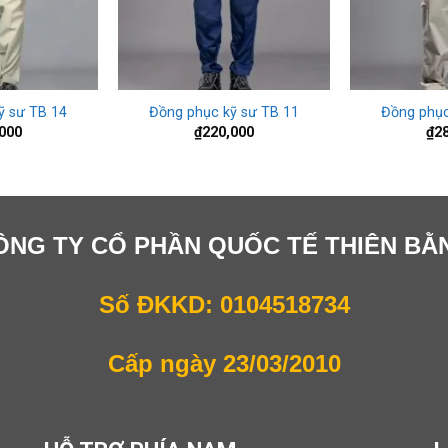
+
+
ỹ sư TB 14
Đồng phục kỹ sư TB 11
Đồng phục
000
₫
220,000
₫
2
ÔNG TY CỔ PHẦN QUỐC TẾ THIÊN BẰ
Số ĐKKD: 0104518734
Cấp ngày 23/03/2010