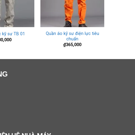
+
Quần áo kỹ sư điện lực tiêu
 kỹ sư TB 01
chuẩn
80,000
₫
365,000
NG