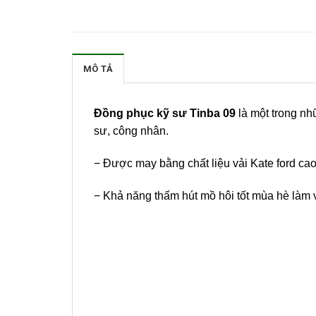
MÔ TẢ
Đồng phục kỹ sư Tinba 09
là một trong nh
sư, công nhân.
− Được may bằng chất liệu vải Kate ford cao
− Khả năng thấm hút mồ hôi tốt mùa hè làm v