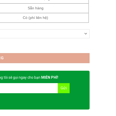
Sẵn hàng
Có (phí liên hệ)
NG
g tôi sẽ gọi ngay cho bạn
MIỄN PHÍ!