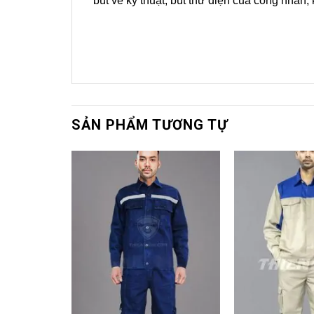
bút vẽ kỹ thuật, bút thử điện của công nhân
SẢN PHẨM TƯƠNG TỰ