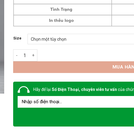
Tình Trạng
In thêu logo
Size
Đồng phục kỹ sư Tinba 09 số lượng
MUA HÀ
Hãy để lại
Số Điện Thoại, chuyên viên tư vấn
của chún