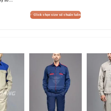
, kỹ sư…
Click chọn size số chuẩn luôn