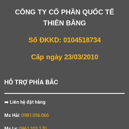
CÔNG TY CỔ PHẦN QUỐC TẾ
THIÊN BẰNG
Số ĐKKD: 0104518734
Cấp ngày 23/03/2010
HỖ TRỢ PHÍA BẮC
➡️ Liên hệ đặt hàng
Ms Hải:
0981.056.066
Ms Ly:
0961.203.270