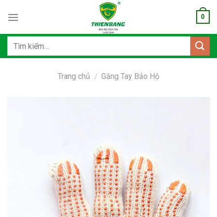
Bỏ
0
qua
nội
dung
Tìm
kiếm:
Trang chủ
/
Găng Tay Bảo Hộ