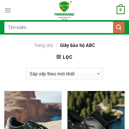
Bỏ
0
qua
nội
dung
Tìm
kiếm:
Trang chủ
/
Giày bảo hộ ABC
LỌC