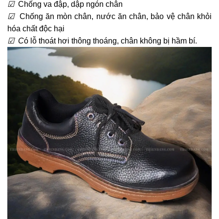
☑
Chống va đập, dập ngón chân
☑
Chống ăn mòn chân, nước ăn chân, bảo vệ chân khỏi
hóa chất độc hại
☑ C
ó lỗ thoát hơi thông thoáng, chân không bị hầm bí.