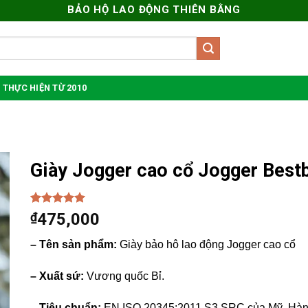
BẢO HỘ LAO ĐỘNG THIÊN BẰNG
 THỰC HIỆN TỪ 2010
Giày Jogger cao cổ Jogger Best
5.00
2
trên 5
₫
475,000
dựa trên
đánh giá
– Tên sản phẩm:
Giày bảo hô lao động Jogger cao cổ
– Xuất sứ:
Vương quốc Bỉ.
– Tiêu chuẩn:
EN ISO 20345:2011 S3 SRC của Mỹ, Hà