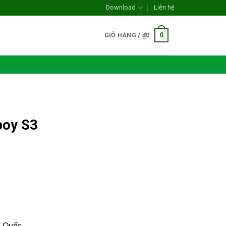
Download
Liên hệ
0
GIỎ HÀNG /
₫
0
boy S3
n Quốc