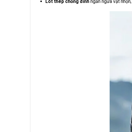
Lót thép chống đinh
ngăn ngừa vật nhọn, 