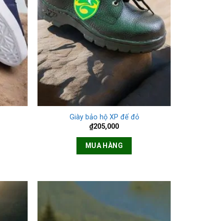
+
Giày bảo hộ XP đế đỏ
₫
205,000
MUA HÀNG