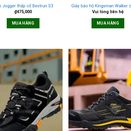
y Jogger thấp cổ Bestrun S3
Giày bảo hộ Kingsman Walker 
₫
475,000
Vui lòng liên hệ
MUA HÀNG
MUA HÀNG