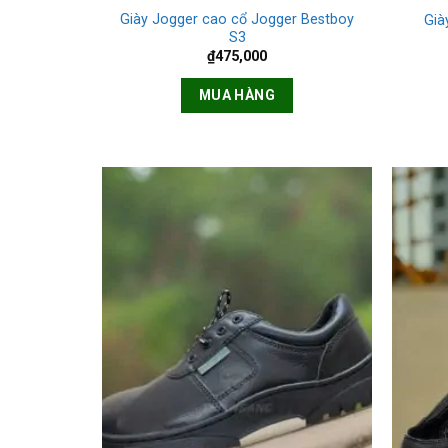
Giày Jogger cao cổ Jogger Bestboy
Già
S3
₫
475,000
MUA HÀNG