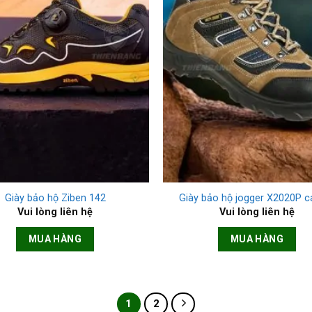
+
Giày bảo hộ Ziben 142
Giày bảo hộ jogger X2020P c
Vui lòng liên hệ
Vui lòng liên hệ
MUA HÀNG
MUA HÀNG
1
2