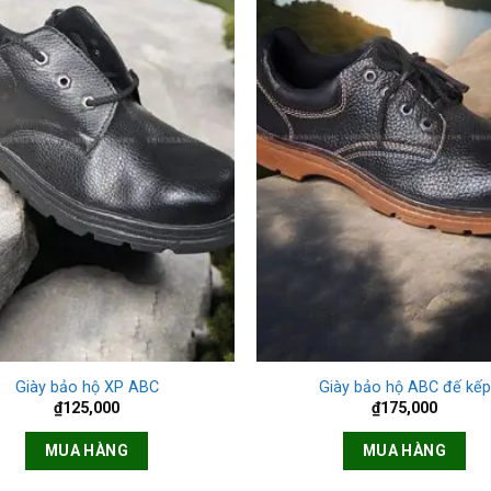
+
Giày bảo hộ XP ABC
Giày bảo hộ ABC đế kếp
₫
125,000
₫
175,000
MUA HÀNG
MUA HÀNG