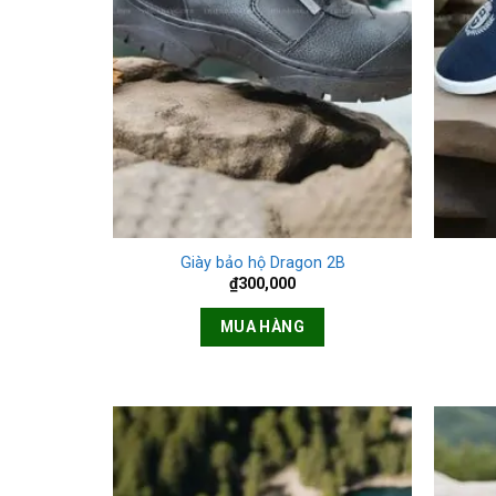
+
+
Giày bảo hộ Dragon 2B
₫
300,000
MUA HÀNG