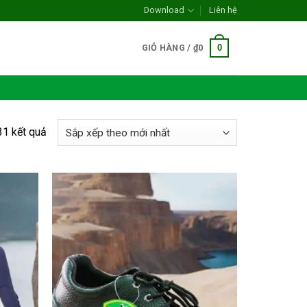
Download
Liên hệ
0
GIỎ HÀNG /
₫
0
Đã
31 kết quả
sắp
xếp
theo
mới
nhất