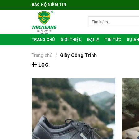
Bỏ
BẢO HỘ NIỀM TIN
qua
nội
Tìm
kiếm:
dung
TRANG CHỦ
GIỚI THIỆU
ĐẠI LÝ
TIN TỨC
DỰ ÁN
Trang chủ
/
Giày Công Trình
LỌC