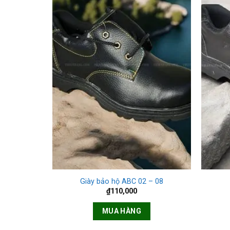
+
+
Giày bảo hộ ABC 02 – 08
₫
110,000
MUA HÀNG