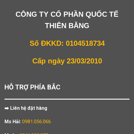
CÔNG TY CỔ PHẦN QUỐC TẾ
THIÊN BẰNG
Số ĐKKD: 0104518734
Cấp ngày 23/03/2010
HỖ TRỢ PHÍA BẮC
➡️ Liên hệ đặt hàng
Ms Hải:
0981.056.066