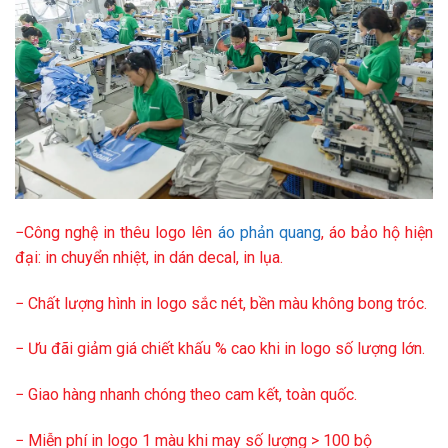
−Công nghệ in thêu logo lên
áo phản quang
, áo bảo hộ hiện
đại: in chuyển nhiệt, in dán decal, in lụa.
− Chất lượng hình in logo sắc nét, bền màu không bong tróc.
− Ưu đãi giảm giá chiết khấu % cao khi in logo số lượng lớn.
− Giao hàng nhanh chóng theo cam kết, toàn quốc.
− Miễn phí in logo 1 màu khi may số lượng > 100 bộ