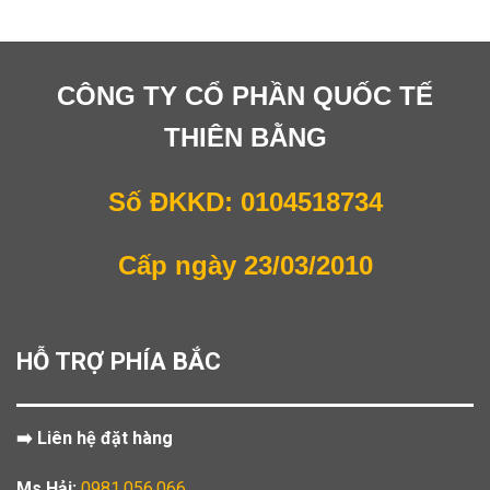
CÔNG TY CỔ PHẦN QUỐC TẾ
THIÊN BẰNG
Số ĐKKD: 0104518734
Cấp ngày 23/03/2010
HỖ TRỢ PHÍA BẮC
➡️ Liên hệ đặt hàng
Ms Hải:
0981.056.066