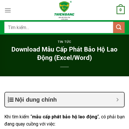
Bỏ
0
qua
nội
dung
Tìm
kiếm:
TIN TỨC
Download Mẫu Cấp Phát Bảo Hộ Lao
Động (Excel/Word)
Nội dung chính
Khi tìm kiếm “
mẫu cấp phát bảo hộ lao động
“, có phải bạn
đang quay cuồng với việc: