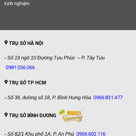
kinh nghiệm.
TRỤ SỞ HÀ NỘI
-
Số 19 ngõ 10 Đường Tựu Phúc – P. Tây Tựu
0981.056.066
TRỤ SỞ TP HCM
0966.831.477
-
Số 36, đường số 18, P. Bình Hưng Hòa
TRỤ SỞ BÌNH DƯƠNG
0906.602.116
-
Số 82/1 Khu phố 1A, P. An Phú