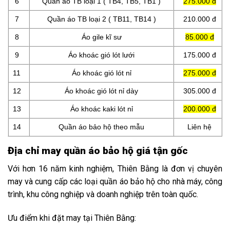
6
Quần áo TB loại 1 ( TB4, TB5, TB1 )
275.000 đ
7
Quần áo TB loại 2 ( TB11, TB14 )
210.000 đ
8
Áo gile kĩ sư
85.000 đ
9
Áo khoác gió lót lưới
175.000 đ
11
Áo khoác gió lót nỉ
275.000 đ
12
Áo khoác gió lót nỉ dày
305.000 đ
13
Áo khoác kaki lót nỉ
200.000 đ
14
Quần áo bảo hộ theo mẫu
Liên hệ
Địa chỉ may quần áo bảo hộ giá tận gốc
Với hơn 16 năm kinh nghiệm, Thiên Bằng là đơn vị chuyên
may và cung cấp các loại quần áo bảo hộ cho nhà máy, công
trình, khu công nghiệp và doanh nghiệp trên toàn quốc.
Ưu điểm khi đặt may tại Thiên Bằng: