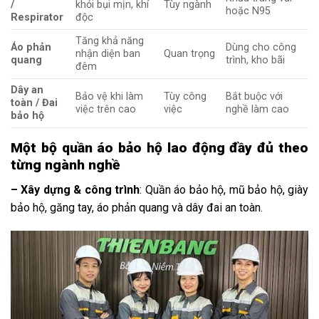
/
khỏi bụi mịn, khí
Tùy ngành
hoặc N95
Respirator
độc
Tăng khả năng
Áo phản
Dùng cho công
nhận diện ban
Quan trọng
quang
trình, kho bãi
đêm
Dây an
Bảo vệ khi làm
Tùy công
Bắt buộc với
toàn / Đai
việc trên cao
việc
nghề làm cao
bảo hộ
Một bộ quần áo bảo hộ lao động đầy đủ theo
từng ngành nghề
– Xây dựng & công trình
: Quần áo bảo hộ, mũ bảo hộ, giày
bảo hộ, găng tay, áo phản quang và dây đai an toàn.