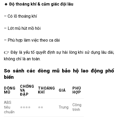
🔹 Độ thoáng khí & cảm giác đội lâu
– Có lỗ thoáng khí
– Lót mũ hút mồ hôi
– Phù hợp làm việc theo ca dài
👉 Đây là yếu tố quyết định sự hài lòng khi sử dụng lâu dài,
không chỉ là an toàn.
So sánh các dòng mũ bảo hộ lao động phổ
biến
CHỐNG
DÒNG
THOÁNG
PHÙ
VA
GIÁ
MŨ
KHÍ
HỢP
ĐẬP
ABS
Công
tiêu
⭐⭐⭐⭐
⭐⭐
Trung
trình
chuẩn