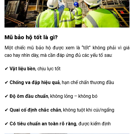
Mũ bảo hộ tốt là gì?
Một chiếc mũ bảo hộ được xem là “tốt” không phải vì giá
cao hay nhìn dày, mà cần đáp ứng đủ các yếu tố sau:
✔
Vật liệu bền
, chịu lực tốt
✔
Chống va đập hiệu quả
, hạn chế chấn thương đầu
✔
Độ ôm đầu chuẩn
, không lỏng – không bó
✔
Quai cố định chắc chắn
, không tuột khi cúi/ngẩng
✔
Có tiêu chuẩn an toàn rõ ràng
, được kiểm định