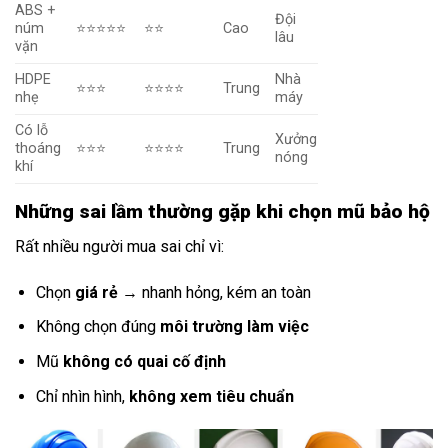
ABS +
Đội
núm
⭐⭐⭐⭐⭐
⭐⭐
Cao
lâu
vặn
HDPE
Nhà
⭐⭐⭐
⭐⭐⭐⭐
Trung
nhẹ
máy
Có lỗ
Xưởng
thoáng
⭐⭐⭐
⭐⭐⭐⭐
Trung
nóng
khí
Những sai lầm thường gặp khi chọn mũ bảo hộ
Rất nhiều người mua sai chỉ vì:
Chọn
giá rẻ
→ nhanh hỏng, kém an toàn
Không chọn đúng
môi trường làm việc
Mũ
không có quai cố định
Chỉ nhìn hình,
không xem tiêu chuẩn