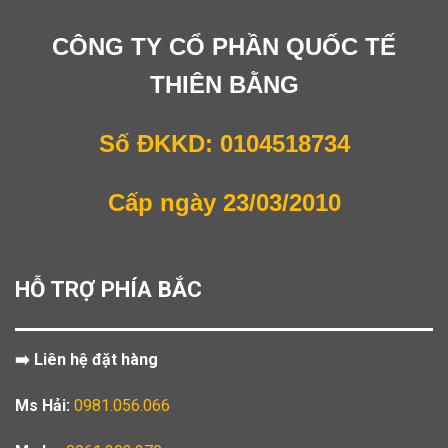
CÔNG TY CỔ PHẦN QUỐC TẾ
THIÊN BẰNG
Số ĐKKD: 0104518734
Cấp ngày 23/03/2010
HỖ TRỢ PHÍA BẮC
➡️ Liên hệ đặt hàng
Ms Hải:
0981.056.066