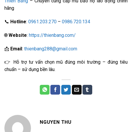
Thiên Bằng
– Chuyên cung cấp mũ bảo hộ lao động chính
hãng
📞
Hotline
:
0961.203.270
–
0986.720.134
🌐
Website
:
https://thienbang.com/
📩
Email
:
thienbang288@gmail.com
👉 Hỗ trợ tư vấn chọn mũ đúng môi trường – đúng tiêu
chuẩn – sử dụng bền lâu.
NGUYEN THU