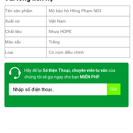
Tên sản phẩm
Mũ bảo hộ Hồng Phạm N03
Xuất xứ
Việt Nam
Chất liệu
Nhựa HDPE
Màu sắc
Trắng
Loại
Có núm điều chỉnh
Hãy để lại
Số Điện Thoại, chuyên viên tư vấn
của
chúng tôi sẽ gọi ngay cho bạn
MIỄN PHÍ!