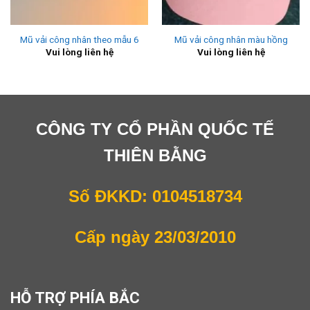
Mũ vải công nhân theo mẫu 6
Mũ vải công nhân màu hồng
Vui lòng liên hệ
Vui lòng liên hệ
CÔNG TY CỔ PHẦN QUỐC TẾ
THIÊN BẰNG
Số ĐKKD: 0104518734
Cấp ngày 23/03/2010
HỖ TRỢ PHÍA BẮC