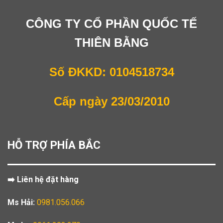
CÔNG TY CỔ PHẦN QUỐC TẾ
THIÊN BẰNG
Số ĐKKD: 0104518734
Cấp ngày 23/03/2010
HỖ TRỢ PHÍA BẮC
➡️ Liên hệ đặt hàng
Ms Hải:
0981.056.066