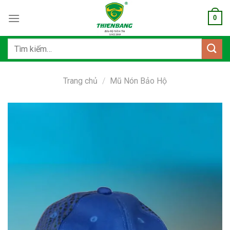
Bỏ
0
qua
nội
dung
Tìm
kiếm:
Trang chủ
/
Mũ Nón Bảo Hộ