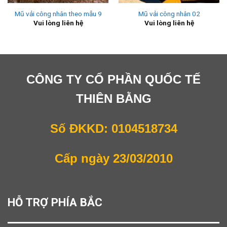
Mũ vải công nhân theo mẫu 9
Mũ vải công nhân 02
Vui lòng liên hệ
Vui lòng liên hệ
CÔNG TY CỔ PHẦN QUỐC TẾ
THIÊN BẰNG
Số ĐKKD: 0104518734
Cấp ngày 23/03/2010
HỖ TRỢ PHÍA BẮC