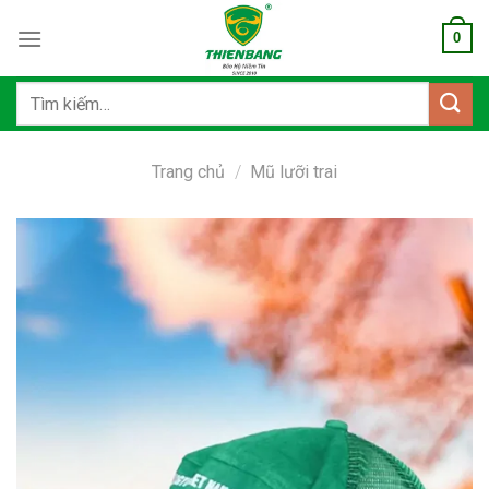
Bỏ
0
qua
nội
dung
Tìm
kiếm:
Trang chủ
/
Mũ lưỡi trai