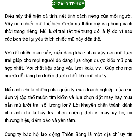
ZALO TP HCM
Điều này thể hiện cá tính, nét tính cách riêng của mỗi người.
Vậy nên chiếc mũ thể hiện được sự thẩm mỹ và phong cách
thời trang riêng. Mũ lưỡi trai rất trẻ trung đó là lý do vì sao
các bạn trẻ lại yêu thích chiếc mũ này đến thế.
Với rất nhiều màu sắc, kiểu dáng khác nhau vậy nên mũ lưỡi
trai giúp cho mọi người dễ dàng lựa chọn được kiểu mũ phù
hợp nhất. Với chất liệu bằng vải, lưới, kaki, v.v… Giúp cho mọi
người dễ dàng tìm kiếm được chất liệu mũ như ý.
Nếu anh chị là những nhà quản lý của doanh nghiệp, của các
đơn vị tập thể muốn tìm kiếm và lựa chọn đặt may hay mua
sẵn mũ lưỡi trai số lượng lớn? Lời khuyên chân thành dành
cho anh chị là hãy lựa chọn những đơn vị may uy tín, có
thương hiệu, đảm bảo và yên tâm.
Công ty bảo hộ lao động Thiên Bằng là một địa chỉ uy tín