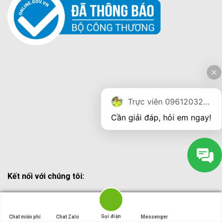
Trực viên 0961203270
Cần giải đáp, hỏi em ngay!
Kết nối với chúng tôi:
Gọi điện
Gọi điện
Chat miễn phí
Chat miễn phí
Chat Zalo
Chat Zalo
Messenger
Messenger