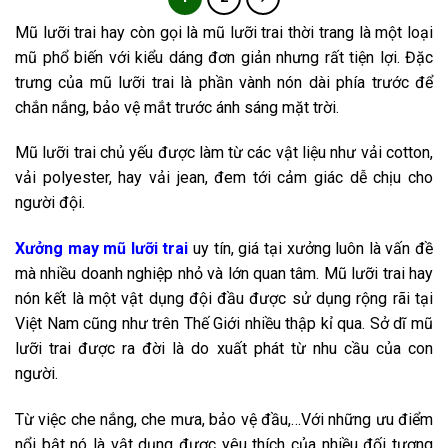
Mũ lưỡi trai hay còn gọi là mũ lưỡi trai thời trang là một loại
mũ phổ biến với kiểu dáng đơn giản nhưng rất tiện lợi. Đặc
trưng của mũ lưỡi trai là phần vành nón dài phía trước để
chắn nắng, bảo vệ mắt trước ánh sáng mặt trời.
Mũ lưỡi trai chủ yếu được làm từ các vật liệu như vải cotton,
vải polyester, hay vải jean, đem tới cảm giác dễ chịu cho
người đội.
Xưởng may mũ lưỡi
trai
uy tín, giá tại xưởng luôn là vấn đề
mà nhiều doanh nghiệp nhỏ và lớn quan tâm. Mũ lưỡi trai hay
nón kết là một vật dụng đội đầu được sử dụng rộng rãi tại
Việt Nam cũng như trên Thế Giới nhiều thập kỉ qua. Sở dĩ mũ
lưỡi trai được ra đời là do xuất phát từ nhu cầu của con
người.
Từ việc che nắng, che mưa, bảo vệ đầu,…Với những ưu điểm
nổi bật nó là vật dụng được yêu thích của nhiều đối tượng