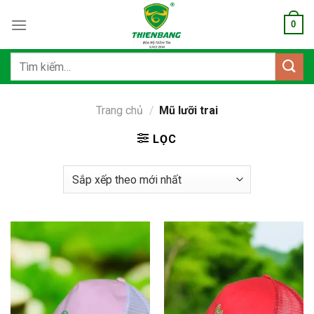
Bỏ
0
qua
nội
dung
Tìm
kiếm:
Trang chủ
/
Mũ lưỡi trai
LỌC