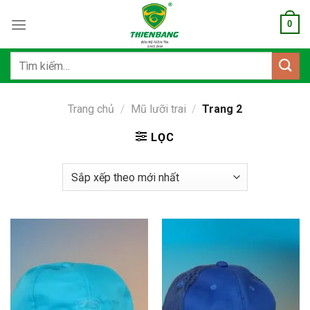
Bỏ
0
qua
nội
dung
Tìm
kiếm:
Trang chủ
/
Mũ lưỡi trai
/
Trang 2
LỌC