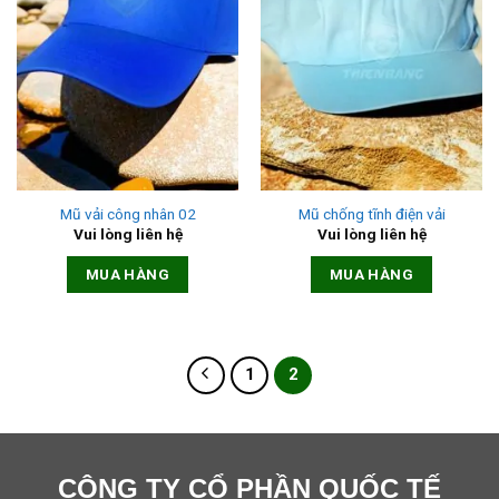
Mũ vải công nhân 02
Mũ chống tĩnh điện vải
Vui lòng liên hệ
Vui lòng liên hệ
MUA HÀNG
MUA HÀNG
1
2
CÔNG TY CỔ PHẦN QUỐC TẾ