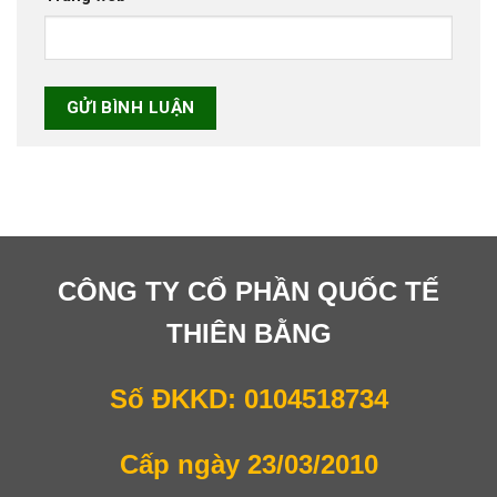
CÔNG TY CỔ PHẦN QUỐC TẾ
THIÊN BẰNG
Số ĐKKD: 0104518734
Cấp ngày 23/03/2010