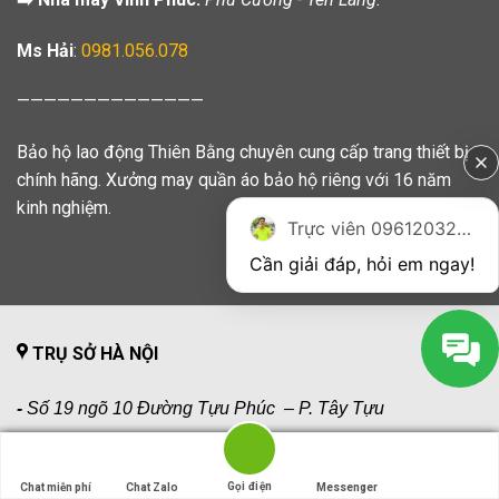
Ms Hải
:
0981.056.078
——————————————
Bảo hộ lao động Thiên Bằng chuyên cung cấp trang thiết bị
chính hãng. Xưởng may quần áo bảo hộ riêng với 16 năm
kinh nghiệm.
Trực viên 0961203270
Cần giải đáp, hỏi em ngay!
TRỤ SỞ HÀ NỘI
-
Số 19 ngõ 10 Đường Tựu Phúc – P. Tây Tựu
0981.056.066
Gọi điện
Gọi điện
Chat miễn phí
Chat miễn phí
Chat Zalo
Chat Zalo
Messenger
Messenger