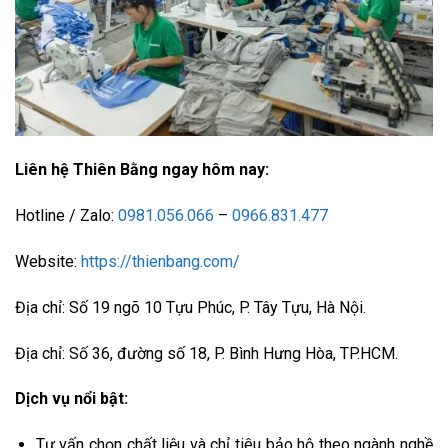
Liên hệ Thiên Bằng ngay hôm nay:
Hotline / Zalo:
0981.056.066
–
0966.831.477
Website:
https://thienbang.com/
Địa chỉ: Số 19 ngõ 10 Tựu Phúc, P. Tây Tựu, Hà Nội.
Địa chỉ: Số 36, đường số 18, P. Bình Hưng Hòa, TP.HCM.
Dịch vụ nổi bật:
Tư vấn chọn chất liệu và chỉ tiêu bảo hộ theo ngành nghề