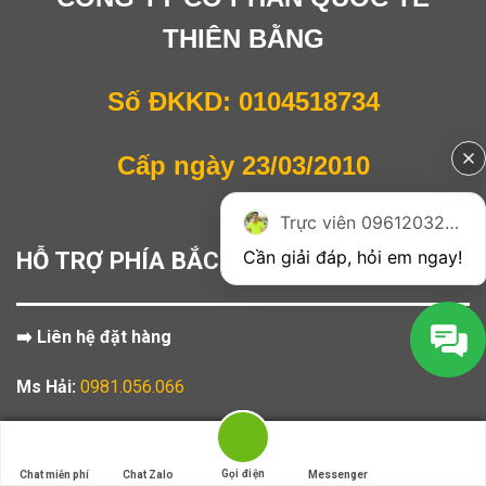
THIÊN BẰNG
Số ĐKKD: 0104518734
Cấp ngày 23/03/2010
Trực viên 0961203270
Cần giải đáp, hỏi em ngay!
HỖ TRỢ PHÍA BẮC
➡️ Liên hệ đặt hàng
Ms Hải:
0981.056.066
Ms Ly:
0961.203.270
Gọi điện
Gọi điện
Chat miễn phí
Chat miễn phí
Chat Zalo
Chat Zalo
Messenger
Messenger
——————————————–