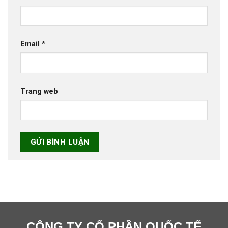
Email
*
Trang web
CÔNG TY CỔ PHẦN QUỐC TẾ