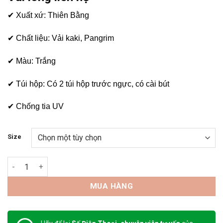
✔ Xuất xứ: Thiên Bằng
✔ Chất liệu: Vải kaki, Pangrim
✔ Màu: Trắng
✔ Túi hộp: Có 2 túi hộp trước ngực, có cài bút
✔ Chống tia UV
Size
Quần áo công nhân nhà máy - CNNM số lượng
MUA HÀNG