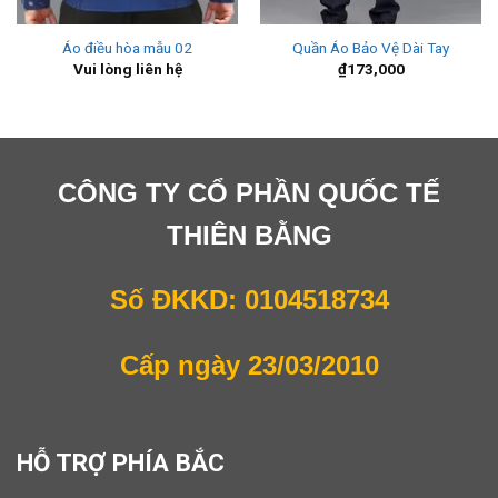
Áo điều hòa mẫu 02
Quần Áo Bảo Vệ Dài Tay
Vui lòng liên hệ
₫
173,000
CÔNG TY CỔ PHẦN QUỐC TẾ
THIÊN BẰNG
Số ĐKKD: 0104518734
Cấp ngày 23/03/2010
HỖ TRỢ PHÍA BẮC