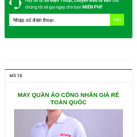
Hãy để lại
Số Điện Thoại, chuyên viên tư vấn
của
chúng tôi sẽ gọi ngay cho bạn
MIỄN PHÍ!
MÔ TẢ
MAY QUẦN ÁO CÔNG NHÂN GIÁ RẺ
TOÀN QUỐC