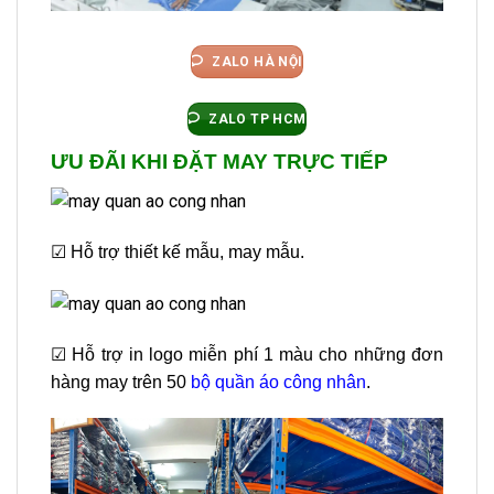
ZALO HÀ NỘI
ZALO TP HCM
ƯU ĐÃI KHI ĐẶT MAY TRỰC TIẾP
☑ Hỗ trợ thiết kế mẫu, may mẫu.
☑ Hỗ trợ in logo miễn phí 1 màu cho những đơn
hàng may trên 50
bộ quần áo công nhân
.