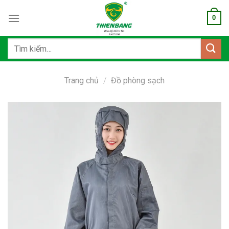
Bỏ
0
qua
nội
dung
Tìm
kiếm:
Trang chủ
/
Đồ phòng sạch