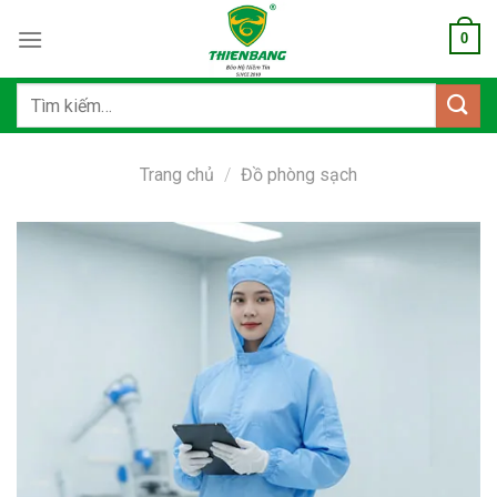
Bỏ
0
qua
nội
dung
Tìm
kiếm:
Trang chủ
/
Đồ phòng sạch