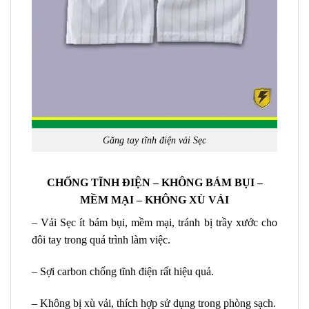
Găng tay tĩnh điện vải Sẹc
CHỐNG TĨNH ĐIỆN – KHÔNG BÁM BỤI –
MỀM MẠI – KHÔNG XÙ VẢI
– Vải Sẹc ít bám bụi, mềm mại, tránh bị trầy xước cho
đôi tay trong quá trình làm việc.
– Sợi carbon chống tĩnh điện rất hiệu quả.
– Không bị xù vải, thích hợp sử dụng trong phòng sạch.