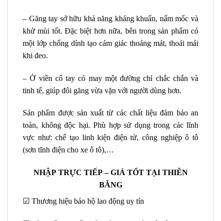
– Găng tay sở hữu khả năng kháng khuẩn, nấm mốc và
khử mùi tốt. Đặc biệt hơn nữa, bên trong sản phẩm có
một lớp chống dính tạo cảm giác thoáng mát, thoải mái
khi đeo.
– Ở viền cổ tay có may một đường chỉ chắc chắn và
tinh tế, giúp đôi găng vừa vặn với người dùng hơn.
Sản phẩm được sản xuất từ các chất liệu đảm bảo an
toàn, không độc hại. Phù hợp sử dụng trong các lĩnh
vực như: chế tạo linh kiện điện tử, công nghiệp ô tô
(sơn tĩnh điện cho xe ô tô),…
NHẬP TRỰC TIẾP – GIÁ TỐT TẠI THIÊN
BẰNG
☑ Thương hiệu bảo hộ lao động uy tín