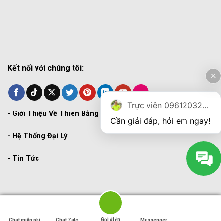
Kết nối với chúng tôi:
Trực viên 0961203270
-
Giới Thiệu Về Thiên Bằng
Cần giải đáp, hỏi em ngay!
-
Hệ Thống Đại Lý
-
Tin Tức
Copyright 2026 ©
THIENBANG
Gọi điện
Gọi điện
Chat miễn phí
Chat miễn phí
Chat Zalo
Chat Zalo
Messenger
Messenger