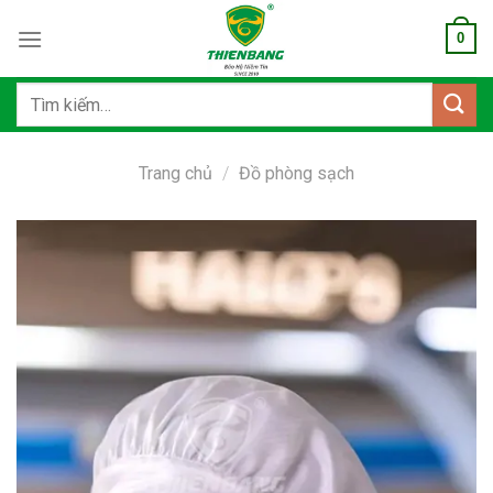
Bỏ
0
qua
nội
dung
Tìm
kiếm:
Trang chủ
/
Đồ phòng sạch