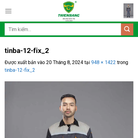
Bỏ
qua
nội
dung
Tìm
kiếm:
tinba-12-fix_2
Được xuất bản vào
20 Tháng 8, 2024
tại
948 × 1422
trong
tinba-12-fix_2