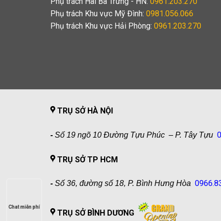
Phụ trách Hai Bà Trưng - HN:
0961.203.270
Phụ trách Khu vực Mỹ Đình:
0981.056.066
Phụ trách Khu vực Hải Phòng:
0961.203.270
TRỤ SỞ HÀ NỘI
0
-
Số 19 ngõ 10 Đường Tựu Phúc – P. Tây Tựu
TRỤ SỞ TP HCM
0966.8
-
Số 36, đường số 18, P. Bình Hưng Hòa
Chat miễn phí
Chat miễn phí
TRỤ SỞ BÌNH DƯƠNG