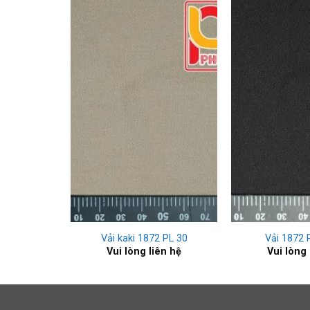
+
+
L Red
Vải kaki 1872 PL 30
Vải 1872 
ên hệ
Vui lòng liên hệ
Vui lòng 