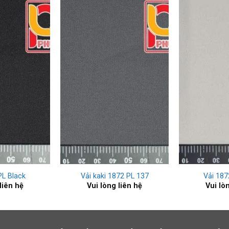
+
+
PL Black
Vải kaki 1872 PL 137
Vải 187
liên hệ
Vui lòng liên hệ
Vui lò