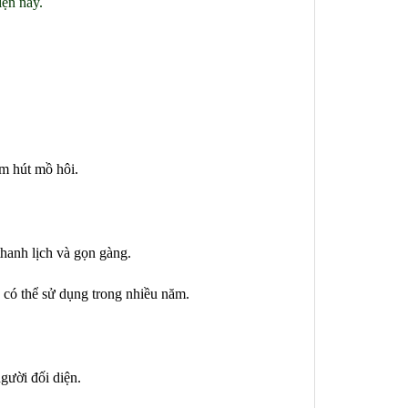
ện nay.
ấm hút mồ hôi.
thanh lịch và gọn gàng.
à có thể sử dụng trong nhiều năm.
gười đối diện.