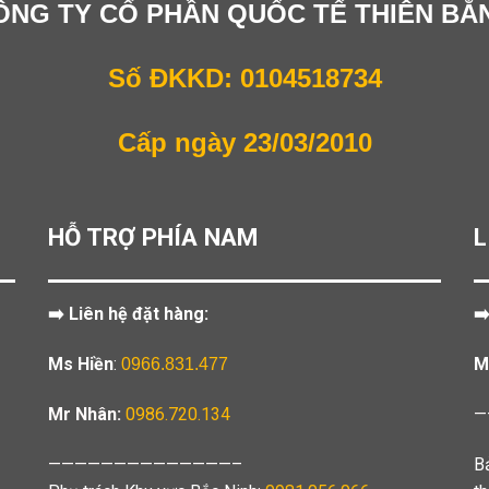
ÔNG TY CỔ PHẦN QUỐC TẾ THIÊN BẰ
Số ĐKKD: 0104518734
Cấp ngày 23/03/2010
HỖ TRỢ PHÍA NAM
L
➡️ Liên hệ đặt hàng:
➡
Ms Hiền
:
M
0966.831.477
Mr Nhân:
0986.720.134
—
——————————————–
B