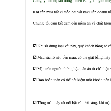
Công ty bảo hộ lao động Thiên Bằng xin giới thi
Khi cần mua bất kì một loại vải kaki liên doanh 
Chúng tôi cam kết đem đến niềm tin và chất lượ
☑
Khi sử dụng loại vải này, quý khách hàng sẽ cả
☑
Màu sắc rõ nét, bền màu, có thể giặt bằng máy g
☑
Mặc trên người những bộ quần áo từ chất liệu v
☑
Bạn hoàn toàn có thể tiết kiệm một khoản tiền 
☑
Tông màu này rất nổi bật và tươi sáng, khi mặ