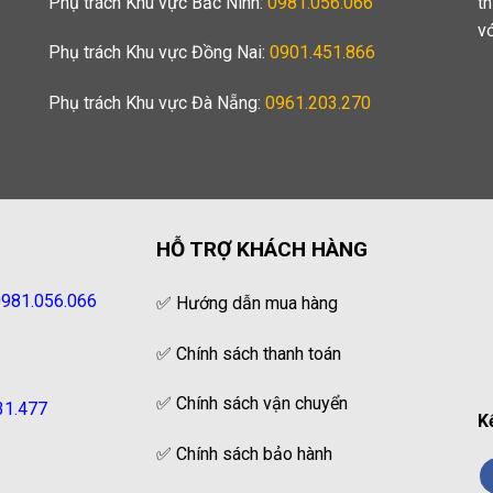
Phụ trách Khu vực Bắc Ninh:
0981.056.066
t
v
Phụ trách Khu vực Đồng Nai:
0901.451.866
Phụ trách Khu vực Đà Nẵng:
0961.203.270
HỖ TRỢ KHÁCH HÀNG
981.056.066
✅
Hướng dẫn mua hàng
✅
Chính sách thanh toán
✅
Chính sách vận chuyển
31.477
K
✅
Chính sách bảo hành