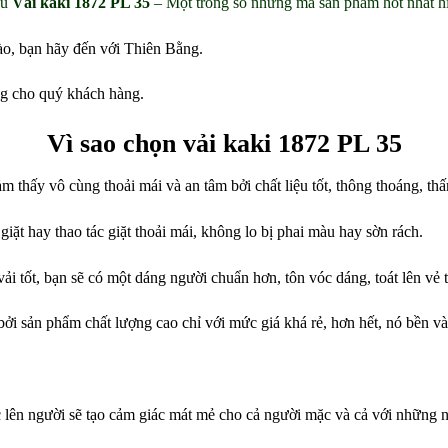
ệu
Vải kaki 1872 PL 35
– Một trong số những mã sản phẩm hot nhất hi
nào, bạn hãy đến với Thiên Bằng.
ng cho quý khách hàng.
Vì sao chọn vải kaki 1872 PL 35
m thấy vô cùng thoải mái và an tâm bởi chất liệu tốt, thông thoáng, th
iặt hay thao tác giặt thoải mái, không lo bị phai màu hay sờn rách.
ải tốt, bạn sẽ có một dáng người chuẩn hơn, tôn vóc dáng, toát lên vẻ 
bởi sản phẩm chất lượng cao chỉ với mức giá khá rẻ, hơn hết, nó bền v
c lên người sẽ tạo cảm giác mát mẻ cho cả người mặc và cả với những n