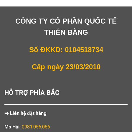
CÔNG TY CỔ PHẦN QUỐC TẾ
THIÊN BẰNG
Số ĐKKD: 0104518734
Cấp ngày 23/03/2010
HỖ TRỢ PHÍA BẮC
➡️ Liên hệ đặt hàng
Ms Hải:
0981.056.066