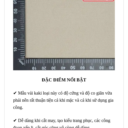
ĐẶC ĐIỂM NỔI BẬT
✔ Mẫu vải kaki loại này có độ cứng và độ co giãn vừa
phải nên rất thuận tiện cả khi mặc và cả khi sử dụng gia
công.
✔ Dễ dàng khi cắt may, tạo kiểu trang phục, các công
đoạn xếp li, cắt góc cũng vô cùng dễ dàng.