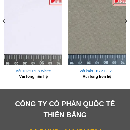
Vải 1872 PL S White
Vải kaki 1872 PL 21
Vui lòng liên hệ
Vui lòng liên hệ
CÔNG TY CỔ PHẦN QUỐC TẾ
THIÊN BẰNG