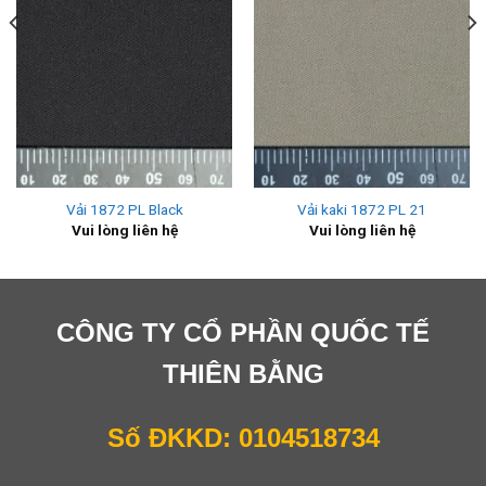
Vải 1872 PL Black
Vải kaki 1872 PL 21
Vui lòng liên hệ
Vui lòng liên hệ
CÔNG TY CỔ PHẦN QUỐC TẾ
THIÊN BẰNG
Số ĐKKD: 0104518734