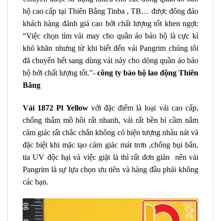
hộ cao cấp tại Thiên Bằng Tinba , TB… được đông đảo
khách hàng đánh giá cao bởi chất lượng tốt khen ngợi:
“Việc chọn tìm vải may cho quần áo bảo hộ là cực kì
khó khăn nhưng từ khi biết đến vải Pangrim chúng tôi
đã chuyển hết sang dùng vải này cho dòng quần áo bảo
hộ bởi chất lượng tốt.”-
công ty bảo hộ lao động Thiên
Bằng
Vải 1872 Pl Yellow
với đặc điểm là loại vải cao cấp,
chống thấm mồ hôi rất nhanh, vải rất bền bỉ cầm nắm
cảm giác rất chắc chắn không có hiện tượng nhàu nát và
đặc biệt khi mặc tạo cảm giác mát trơn ,chống bụi bẩn,
tia UV độc hại và việc giặt là thì rất đơn giản nên vải
Pangrim là sự lựa chọn ưu tiên và hàng đầu phải không
các bạn.