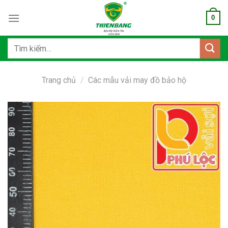
Bỏ
0
qua
nội
dung
Tìm
kiếm:
Trang chủ
/
Các mẫu vải may đồ bảo hộ