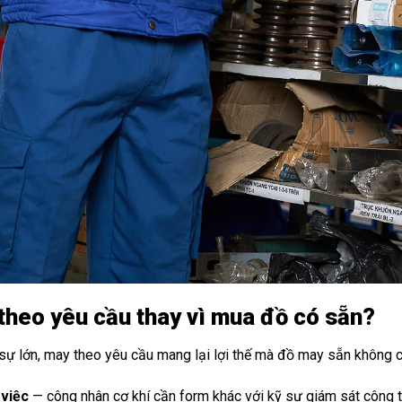
theo yêu cầu thay vì mua đồ có sẵn?
sự lớn, may theo yêu cầu mang lại lợi thế mà đồ may sẵn không c
việc
— công nhân cơ khí cần form khác với kỹ sư giám sát công t