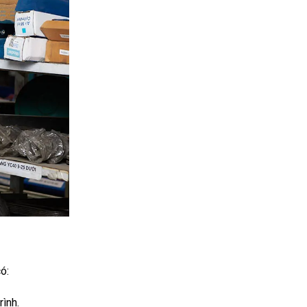
ó:
rình.