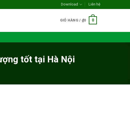
Download
Liên hệ
0
GIỎ HÀNG /
₫
0
ợng tốt tại Hà Nội