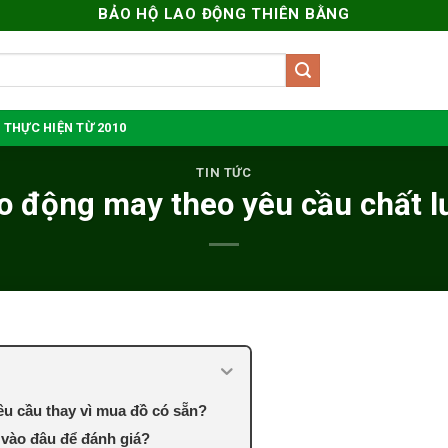
BẢO HỘ LAO ĐỘNG THIÊN BẰNG
 THỰC HIỆN TỪ 2010
TIN TỨC
o động may theo yêu cầu chất lư
êu cầu thay vì mua đồ có sẵn?
 vào đâu để đánh giá?