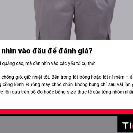
— nhìn vào đâu để đánh giá?
ời quảng cáo, mà cần nhìn vào các yếu tố cụ thể:
ki chống gió, giữ nhiệt tốt. Bên trong lót bông hoặc lót nỉ mềm –
cồng kềnh. Đường may chắc chắn, không bung chỉ sau vài lần giặt
ợc lên dựa trên số đo hoặc bảng size thực tế của từng nhóm nhâ