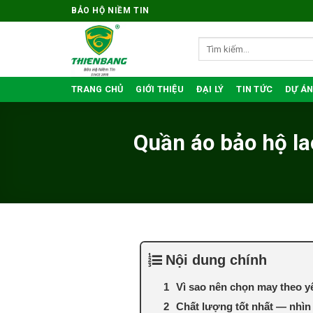
Bỏ
BẢO HỘ NIỀM TIN
qua
nội
Tìm
kiếm:
dung
TRANG CHỦ
GIỚI THIỆU
ĐẠI LÝ
TIN TỨC
DỰ ÁN
Quần áo bảo hộ la
Nội dung chính
Vì sao nên chọn may theo y
Chất lượng tốt nhất — nhìn