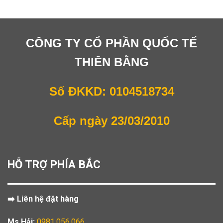
CÔNG TY CỔ PHẦN QUỐC TẾ
THIÊN BẰNG
Số ĐKKD: 0104518734
Cấp ngày 23/03/2010
HỖ TRỢ PHÍA BẮC
➡️ Liên hệ đặt hàng
Ms Hải:
0981.056.066