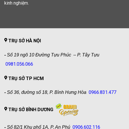
kinh nghiệm.
TRỤ SỞ HÀ NỘI
-
Số 19 ngõ 10 Đường Tựu Phúc – P. Tây Tựu
0981.056.066
TRỤ SỞ TP HCM
0966.831.477
-
Số 36, đường số 18, P. Bình Hưng Hòa
TRỤ SỞ BÌNH DƯƠNG
0906.602.116
-
Số 82/1 Khu phố 1A, P. An Phú