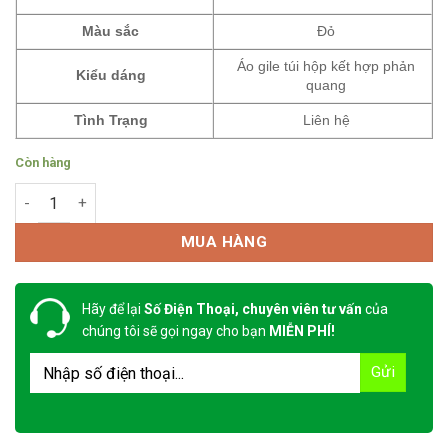
Màu sắc
Đỏ
Áo gile túi hộp kết hợp phản
Kiểu dáng
quang
Tình Trạng
Liên hệ
Còn hàng
Áo Gile Bảo Hộ May Theo Mẫu 5 số lượng
MUA HÀNG
Hãy để lại
Số Điện Thoại, chuyên viên tư vấn
của
chúng tôi sẽ gọi ngay cho bạn
MIỄN PHÍ!