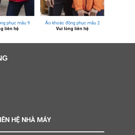
+
ồng phục mẫu 9
Áo khoác đồng phục mẫu 2
ng liên hệ
Vui lòng liên hệ
NG
IÊN HỆ NHÀ MÁY