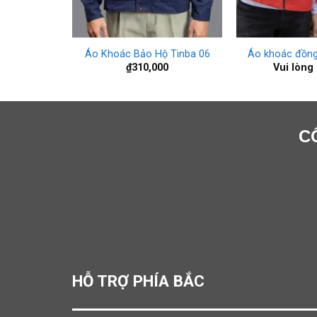
+
+
hục mẫu 3
Áo Khoác Bảo Hộ Tinba 06
Áo khoác đồng
ên hệ
₫
310,000
Vui lòng 
C
HỖ TRỢ PHÍA BẮC