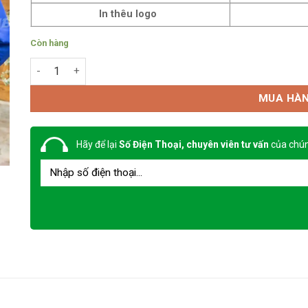
In thêu logo
Còn hàng
Áo khoác đồng phục mẫu 5 số lượng
MUA HÀ
Hãy để lại
Số Điện Thoại, chuyên viên tư vấn
của chún