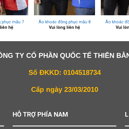
+
+
 phục mẫu 7
Áo khoác đồng phục mẫu 8
Áo khoác đ
liên hệ
Vui lòng liên hệ
Vui lò
ÔNG TY CỔ PHẦN QUỐC TẾ THIÊN BẰ
Số ĐKKD: 0104518734
Cấp ngày 23/03/2010
HỖ TRỢ PHÍA NAM
L