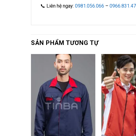
📞 Liên hệ ngay:
0981.056.066
–
0966.831.4
SẢN PHẨM TƯƠNG TỰ