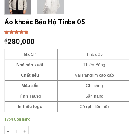
Áo khoác Bảo Hộ Tinba 05
5.00
1
trên 5
₫
280,000
dựa trên
đánh giá
Mã SP
Tinba 05
Nhà sản xuất
Thiên Bằng
Chất liệu
Vải Pangrim cao cấp
Màu sắc
Ghi sáng
Tình Trạng
Sẵn hàng
In thêu logo
Có (phí liên hệ)
1754 Còn hàng
Áo khoác Bảo Hộ Tinba 05 số lượng