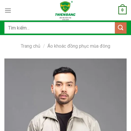
Bỏ
0
qua
nội
dung
Tìm
kiếm:
Trang chủ
/
Áo khoác đồng phục mùa đông