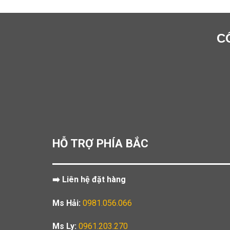
C
HỖ TRỢ PHÍA BẮC
➡️ Liên hệ đặt hàng
Ms Hải:
0981.056.066
Ms Ly:
0961.203.270