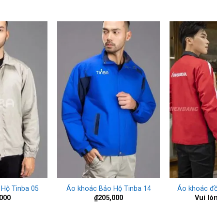
+
+
Hộ Tinba 05
Áo khoác Bảo Hộ Tinba 14
Áo khoác đ
000
₫
205,000
Vui lò