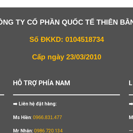
ÔNG TY CỔ PHẦN QUỐC TẾ THIÊN BẰ
Số ĐKKD: 0104518734
Cấp ngày 23/03/2010
HỖ TRỢ PHÍA NAM
L
➡️ Liên hệ đặt hàng:
➡
Ms Hiền
:
M
0966.831.477
Mr Nhân:
0986.720.134
—