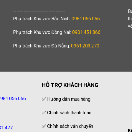
——————————————–
B
Phụ trách Khu vực Bắc Ninh:
0981.056.066
t
v
Phụ trách Khu vực Đồng Nai:
0901.451.866
Phụ trách Khu vực Đà Nẵng:
0961.203.270
HỖ TRỢ KHÁCH HÀNG
981.056.066
✅
Hướng dẫn mua hàng
✅
Chính sách thanh toán
✅
Chính sách vận chuyển
31.477
K