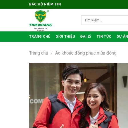
Bỏ
BẢO HỘ NIỀM TIN
qua
nội
Tìm
kiếm:
dung
TRANG CHỦ
GIỚI THIỆU
ĐẠI LÝ
TIN TỨC
DỰ ÁN
Trang chủ
/
Áo khoác đồng phục mùa đông