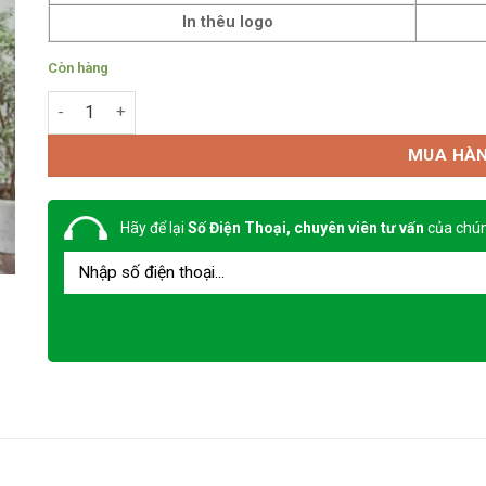
In thêu logo
Còn hàng
Áo khoác đồng phục mẫu 9 số lượng
MUA HÀ
Hãy để lại
Số Điện Thoại, chuyên viên tư vấn
của chún