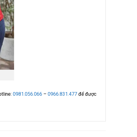
otline:
0981.056.066
–
0966.831.477
để được