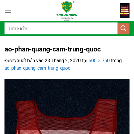
Bỏ
qua
nội
dung
Tìm
kiếm:
ao-phan-quang-cam-trung-quoc
Được xuất bản vào
23 Tháng 2, 2020
tại
500 × 750
trong
ao-phan-quang-cam-trung-quoc