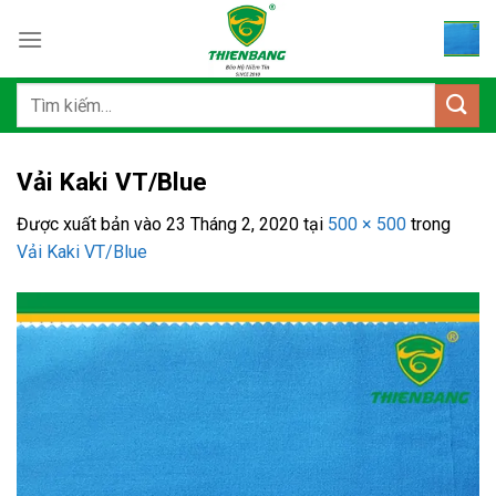
Bỏ
qua
nội
dung
Tìm
kiếm:
Vải Kaki VT/Blue
Được xuất bản vào
23 Tháng 2, 2020
tại
500 × 500
trong
Vải Kaki VT/Blue