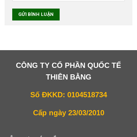
CÔNG TY CỔ PHẦN QUỐC TẾ
THIÊN BẰNG
Số ĐKKD: 0104518734
Cấp ngày 23/03/2010