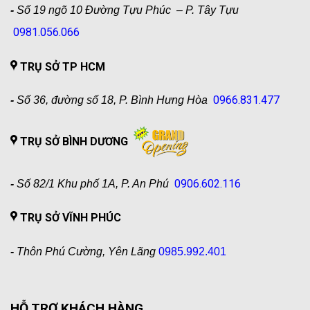
-
Số 19 ngõ 10 Đường Tựu Phúc – P. Tây Tựu
0981.056.066
TRỤ SỞ TP HCM
0966.831.477
-
Số 36, đường số 18, P. Bình Hưng Hòa
TRỤ SỞ BÌNH DƯƠNG
0906.602.116
-
Số 82/1 Khu phố 1A, P. An Phú
TRỤ SỞ VĨNH PHÚC
-
Thôn Phú Cường, Yên Lãng
0985.992.401
HỖ TRỢ KHÁCH HÀNG