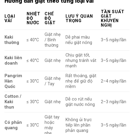
Hướng dẫn giặt theo từng loại vải
TẦN SUẤT
NHIỆT
CHẾ
LOẠI
LƯU Ý QUAN
GIẶT
ĐỘ
ĐỘ
VẢI
TRỌNG
KHUYẾN
NƯỚC
GIẶT
NGHỊ
Giặt nhẹ
Kaki
Dễ phai màu
≤ 40°C
/ Bình
3–5 ngày/lần
thường
nếu giặt nóng
thường
Chịu giặt tốt,
Kaki liên
≤ 40°C
Giặt nhẹ
nhưng tránh vắt
3–5 ngày/lần
doanh
mạnh
Pangrim
Rất thoáng, giặt
Giặt nhẹ
Hàn
≤ 30°C
nhẹ để giữ độ
2–4 ngày/lần
/ Tay
Quốc
mềm
Cotton /
Dễ co rút nếu
Kaki
≤ 30°C
Giặt nhẹ
2–3 ngày/lần
giặt nước nóng
thun
Giặt tay
Không ủi trực
Có phản
hoặc
≤ 30°C
tiếp lên phần
3–5 ngày/lần
quang
máy
phản quang
nhẹ