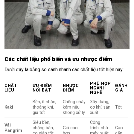
Các chất liệu phổ biến và ưu nhược điểm
Dưới đây là bảng so sánh nhanh các chất liệu tốt hiện nay:
PHÙ HỢP
CHẤT
ƯU ĐIỂM
NHƯỢC
ĐÁNH
NGÀNH
LIỆU
NỔI BẬT
ĐIỂM
GIÁ
NGHỀ
Bền, ít nhăn,
Chống cháy
Xây dựng,
Kaki
thoáng khí,
kém nếu
cơ khí, sản
Tốt
giá tốt
không xử lý
xuất
Siêu bền,
Công
Vải
chống bẩn,
Giá cao
trình, nhà
Cao
Pangrim
co giãn tốt,
hơn
máy, xuất
cấp