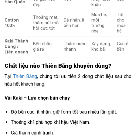
Hàn Quốc
đẹp
khẩu
Mùa hè,
Tốt
Thoáng mát,
Cotton
Dễ nhăn, ít
môi
cho
thấm hút mồ
100%
bền hơn
trường
mùa
hôi cực tốt
nhẹ
hè
Kaki Thành
Bền chắc,
Thấm nước
Xây dựng,
Giá rẻ
Công /
giá rẻ
nhanh
kho bãi
bền
Liên doanh
Chất liệu nào Thiên Bằng khuyên dùng?
Tại
Thiên Bằng
, chúng tôi ưu tiên 2 dòng chất liệu sau cho
hầu hết khách hàng:
Vải Kaki – Lựa chọn bán chạy
Độ bền cao, ít nhăn, giữ form tốt sau nhiều lần giặt.
Thoáng khí, phù hợp khí hậu Việt Nam.
Giá thành cạnh tranh.