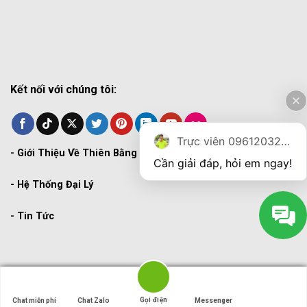
Kết nối với chúng tôi:
Trực viên 0961203270
-
Giới Thiệu Về Thiên Bằng
Cần giải đáp, hỏi em ngay!
-
Hệ Thống Đại Lý
-
Tin Tức
Copyright 2026 ©
THIENBANG
Gọi điện
Gọi điện
Chat miễn phí
Chat miễn phí
Chat Zalo
Chat Zalo
Messenger
Messenger