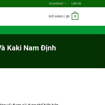
Download
Liên hệ
0
GIỎ HÀNG /
₫
0
Và Kaki Nam Định