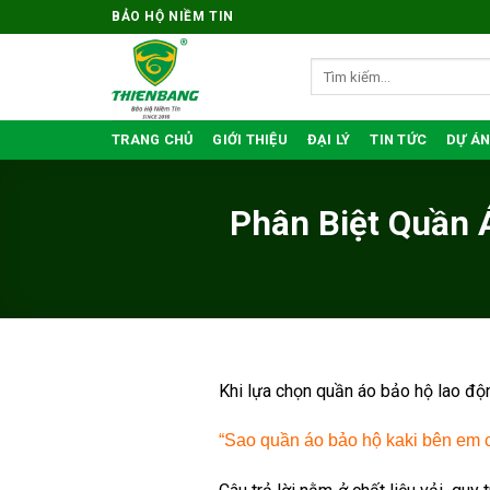
Bỏ
BẢO HỘ NIỀM TIN
qua
nội
Tìm
kiếm:
dung
TRANG CHỦ
GIỚI THIỆU
ĐẠI LÝ
TIN TỨC
DỰ ÁN
Phân Biệt Quần 
Khi lựa chọn quần áo bảo hộ lao độ
“Sao quần áo bảo hộ kaki bên em c