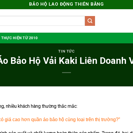
BẢO HỘ LAO ĐỘNG THIÊN BẰNG
 THỰC HIỆN TỪ 2010
TIN TỨC
Áo Bảo Hộ Vải Kaki Liên Doanh 
ng, nhiều khách hàng thường thắc mắc:
ó giá cao hơn quần áo bảo hộ cùng loại trên thị trường?”