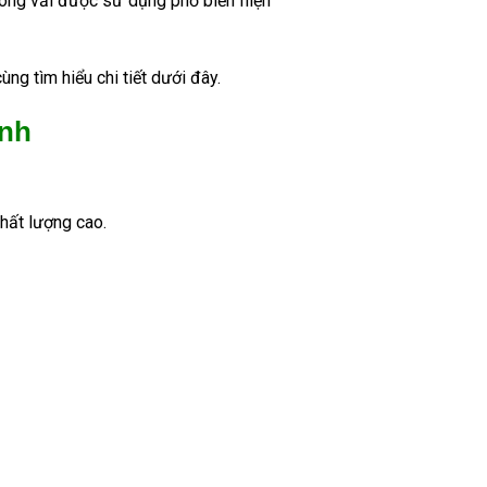
 dòng vải được sử dụng phổ biến hiện
ng tìm hiểu chi tiết dưới đây.
ịnh
hất lượng cao.