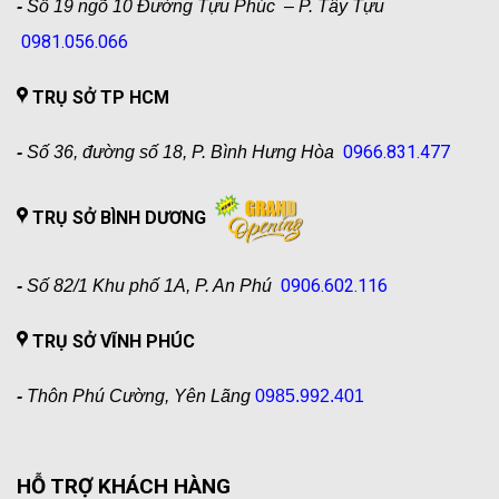
-
Số 19 ngõ 10 Đường Tựu Phúc – P. Tây Tựu
0981.056.066
TRỤ SỞ TP HCM
0966.831.477
-
Số 36, đường số 18, P. Bình Hưng Hòa
TRỤ SỞ BÌNH DƯƠNG
0906.602.116
-
Số 82/1 Khu phố 1A, P. An Phú
TRỤ SỞ VĨNH PHÚC
-
Thôn Phú Cường, Yên Lãng
0985.992.401
HỖ TRỢ KHÁCH HÀNG