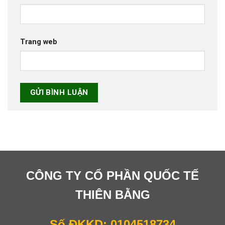
Trang web
CÔNG TY CỔ PHẦN QUỐC TẾ
THIÊN BẰNG
Số ĐKKD: 0104518734