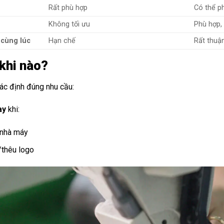
Rất phù hợp
Có thể ph
Không tối ưu
Phù hợp,
 cùng lúc
Hạn chế
Rất thuận
khi nào?
xác định đúng nhu cầu:
ay
khi:
 nhà máy
n/thêu logo