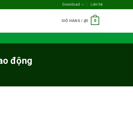
Download
Liên hệ
0
GIỎ HÀNG /
₫
0
lao động