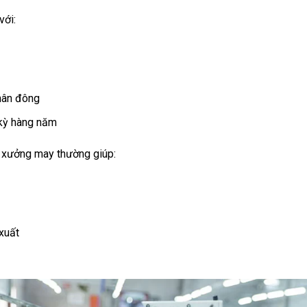
với:
hân đông
kỳ hàng năm
i xưởng may thường giúp:
 xuất