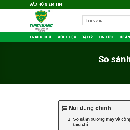
Bỏ
BẢO HỘ NIỀM TIN
qua
nội
Tìm
kiếm:
dung
TRANG CHỦ
GIỚI THIỆU
ĐẠI LÝ
TIN TỨC
DỰ ÁN
So sánh
Nội dung chính
So sánh xưởng may và công 
tiêu chí